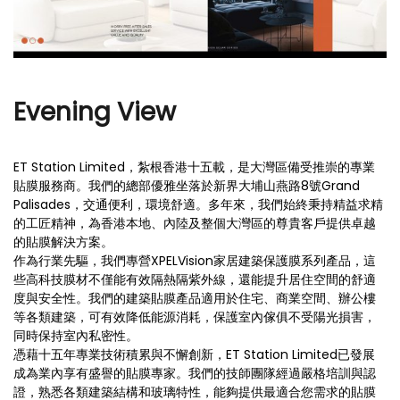
r
Evening View
ET Station Limited，紮根香港十五載，是大灣區備受推崇的專業
貼膜服務商。我們的總部優雅坐落於新界大埔山燕路8號Grand
Palisades，交通便利，環境舒適。多年來，我們始終秉持精益求精
的工匠精神，為香港本地、內陸及整個大灣區的尊貴客戶提供卓越
的貼膜解決方案。
作為行業先驅，我們專營XPELVision家居建築保護膜系列產品，這
些高科技膜材不僅能有效隔熱隔紫外線，還能提升居住空間的舒適
度與安全性。我們的建築貼膜產品適用於住宅、商業空間、辦公樓
等各類建築，可有效降低能源消耗，保護室內傢俱不受陽光損害，
同時保持室內私密性。
憑藉十五年專業技術積累與不懈創新，ET Station Limited已發展
成為業內享有盛譽的貼膜專家。我們的技師團隊經過嚴格培訓與認
證，熟悉各類建築結構和玻璃特性，能夠提供最適合您需求的貼膜