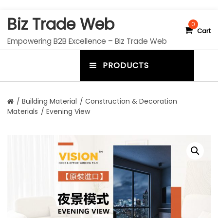
S
Biz Trade Web
k
0
Cart
i
Empowering B2B Excellence – Biz Trade Web
p
t
PRODUCTS
o
m
c
e
o
n
n
/
Building Material
/
Construction & Decoration
t
Materials
/ Evening View
u
e
n
t
t
o
g
g
l
e