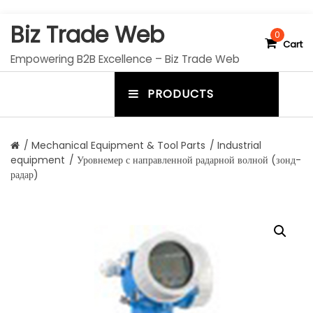
S
Biz Trade Web
k
0
Cart
i
Empowering B2B Excellence – Biz Trade Web
p
t
PRODUCTS
o
m
c
e
o
n
n
/
Mechanical Equipment & Tool Parts
/
Industrial
t
equipment
/ Уровнемер с направленной радарной волной (зонд-
u
e
радар)
n
t
t
o
g
g
l
e